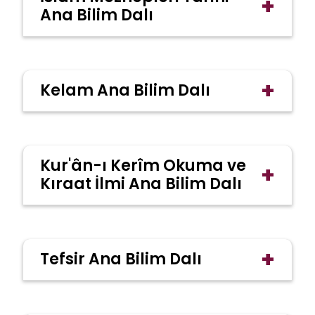
+
Ana Bilim Dalı
+
Kelam Ana Bilim Dalı
Doç. Dr. Salih DERŞEVİ
salih.dersevi@kilis.edu.tr
Arap Dili ve Belâgatı Anabilim Dalı Başkan
Kur'ân-ı Kerîm Okuma ve
+
V.
Kıraat İlmi Ana Bilim Dalı
Dr. Öğr. Üyesi Abdulbaki
Özgeçmiş
DURMAZ
abdulbakidurmaz@kilis.edu.tr
Temel İslam Bilimleri Bölüm Başkanı
+
Tefsir Ana Bilim Dalı
Özgeçmiş
Doç. Dr. Üzeyir KÖSE
uzeyirkose@kilis.edu.tr