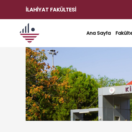
İLAHIYAT FAKÜLTESI
e-
Hizmetler
Ana Sayfa
Fakült
Kilis
Kilis 7
7
Aralık
Aralık
Üniversitesi
e-
Posta
Akademik
Takvim
Öğrenci
İşleri
Otomasyonu
Etkinlikler
Transkript
Belgesi