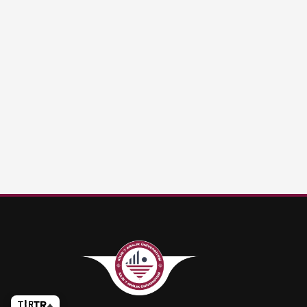
🇹🇷
TR