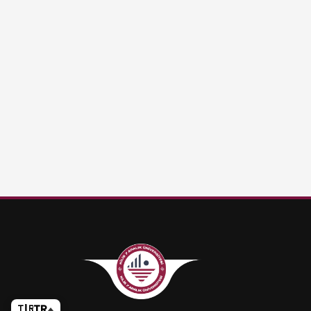
🇹🇷
TR