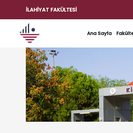
İLAHIYAT FAKÜLTESI
e-
Hizmetler
Ana Sayfa
Fakült
Kilis
Kilis 7
7
Aralık
Aralık
Üniversitesi
e-
Posta
Akademik
Takvim
Öğrenci
İşleri
Otomasyonu
Etkinlikler
Transkript
Belgesi