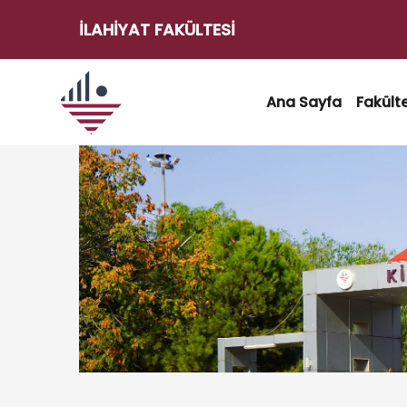
İLAHIYAT FAKÜLTESI
e-
Hizmetler
Ana Sayfa
Fakült
Kilis
Kilis 7
7
Aralık
Aralık
Üniversitesi
e-
Posta
Akademik
Takvim
Öğrenci
İşleri
Otomasyonu
Etkinlikler
Transkript
Belgesi