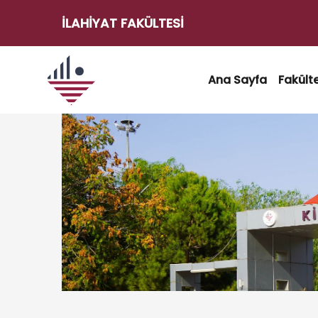
İLAHIYAT FAKÜLTESI
e-
Hizmetler
Ana Sayfa
Fakült
Kilis
Kilis 7
7
Aralık
Aralık
Üniversitesi
e-
Posta
Akademik
Takvim
Öğrenci
İşleri
Otomasyonu
Etkinlikler
Transkript
Belgesi