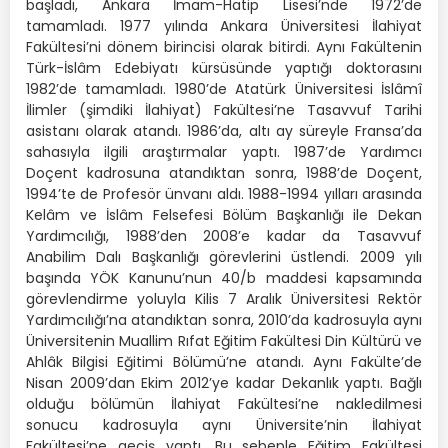
başladı, Ankara İmam-Hatip Lisesi’nde 1972’de
tamamladı. 1977 yılında Ankara Üniversitesi İlahiyat
Fakültesi’ni dönem birincisi olarak bitirdi. Aynı Fakültenin
Türk-İslâm Edebiyatı kürsüsünde yaptığı doktorasını
1982’de tamamladı. 1980’de Atatürk Üniversitesi İslâmî
İlimler (şimdiki İlahiyat) Fakültesi’ne Tasavvuf Tarihi
asistanı olarak atandı. 1986’da, altı ay süreyle Fransa’da
sahasıyla ilgili araştırmalar yaptı. 1987’de Yardımcı
Doçent kadrosuna atandıktan sonra, 1988’de Doçent,
1994’te de Profesör ünvanı aldı. 1988-1994 yılları arasında
Kelâm ve İslâm Felsefesi Bölüm Başkanlığı ile Dekan
Yardımcılığı, 1988’den 2008’e kadar da Tasavvuf
Anabilim Dalı Başkanlığı görevlerini üstlendi. 2009 yılı
başında YÖK Kanunu’nun 40/b maddesi kapsamında
görevlendirme yoluyla Kilis 7 Aralık Üniversitesi Rektör
Yardımcılığı’na atandıktan sonra, 2010’da kadrosuyla aynı
Üniversitenin Muallim Rıfat Eğitim Fakültesi Din Kültürü ve
Ahlâk Bilgisi Eğitimi Bölümü’ne atandı. Aynı Fakülte’de
Nisan 2009’dan Ekim 2012’ye kadar Dekanlık yaptı. Bağlı
olduğu bölümün İlahiyat Fakültesi’ne nakledilmesi
sonucu kadrosuyla aynı Üniversite’nin İlahiyat
Fakültesi’ne geçiş yaptı. Bu sebeple Eğitim Fakültesi