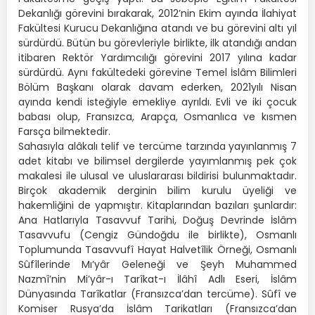
Dekanlığı görevini bırakarak, 2012’nin Ekim ayında İlahiyat
Fakültesi Kurucu Dekanlığına atandı ve bu görevini altı yıl
sürdürdü. Bütün bu görevleriyle birlikte, ilk atandığı andan
itibaren Rektör Yardımcılığı görevini 2017 yılına kadar
sürdürdü. Aynı fakültedeki görevine Temel İslâm Bilimleri
Bölüm Başkanı olarak davam ederken, 2021yılı Nisan
ayında kendi isteğiyle emekliye ayrıldı. Evli ve iki çocuk
babası olup, Fransızca, Arapça, Osmanlıca ve kısmen
Farsça bilmektedir.
Sahasıyla alâkalı telif ve tercüme tarzında yayınlanmış 7
adet kitabı ve bilimsel dergilerde yayımlanmış pek çok
makalesi ile ulusal ve uluslararası bildirisi bulunmaktadır.
Birçok akademik derginin bilim kurulu üyeliği ve
hakemliğini de yapmıştır. Kitaplarından bazıları şunlardır:
Ana Hatlarıyla Tasavvuf Tarihi, Doğuş Devrinde İslâm
Tasavvufu (Cengiz Gündoğdu ile birlikte), Osmanlı
Toplumunda Tasavvufî Hayat Halvetîlik Örneği, Osmanlı
Sûfîlerinde Mı’yâr Geleneği ve Şeyh Muhammed
Nazmî’nin Mi’yâr-ı Tarîkat-ı İlâhî Adlı Eseri, İslâm
Dünyasında Tarîkatlar (Fransızca’dan tercüme). Sûfî ve
Komiser Rusya’da İslâm Tarikatları (Fransızca’dan