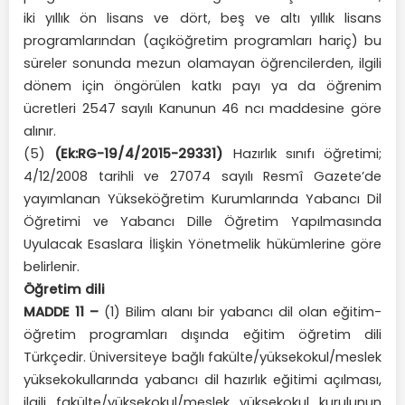
iki yıllık ön lisans ve dört, beş ve altı yıllık lisans
programlarından (açıköğretim programları hariç) bu
süreler sonunda mezun olamayan öğrencilerden, ilgili
dönem için öngörülen katkı payı ya da öğrenim
ücretleri 2547 sayılı Kanunun 46 ncı maddesine göre
alınır.
(5)
(Ek:RG-19/4/2015-29331)
Hazırlık sınıfı öğretimi;
4/12/2008 tarihli ve 27074 sayılı Resmî Gazete’de
yayımlanan Yükseköğretim Kurumlarında Yabancı Dil
Öğretimi ve Yabancı Dille Öğretim Yapılmasında
Uyulacak Esaslara İlişkin Yönetmelik hükümlerine göre
belirlenir.
Öğretim dili
MADDE 11 –
(1) Bilim alanı bir yabancı dil olan eğitim-
öğretim programları dışında eğitim öğretim dili
Türkçedir. Üniversiteye bağlı fakülte/yüksekokul/meslek
yüksekokullarında yabancı dil hazırlık eğitimi açılması,
ilgili fakülte/yüksekokul/meslek yüksekokul kurulunun