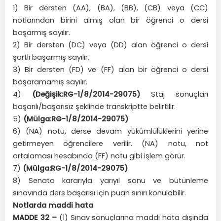
1) Bir dersten (AA), (BA), (BB), (CB) veya (CC)
notlarından birini almış olan bir öğrenci o dersi
başarmış sayılır.
2) Bir dersten (DC) veya (DD) alan öğrenci o dersi
şartlı başarmış sayılır.
3) Bir dersten (FD) ve (FF) alan bir öğrenci o dersi
başaramamış sayılır.
4)
(Değişik:RG-1/8/2014-29075)
Staj sonuçları
başarılı/başarısız şeklinde transkriptte belirtilir.
5)
(Mülga:RG-1/8/2014-29075)
6) (NA) notu, derse devam yükümlülüklerini yerine
getirmeyen öğrencilere verilir. (NA) notu, not
ortalaması hesabında (FF) notu gibi işlem görür.
7)
(Mülga:RG-1/8/2014-29075)
8) Senato kararıyla yarıyıl sonu ve bütünleme
sınavında ders başarısı için puan sınırı konulabilir.
Notlarda maddi hata
MADDE 32 –
(1) Sınav sonuçlarına maddi hata dışında