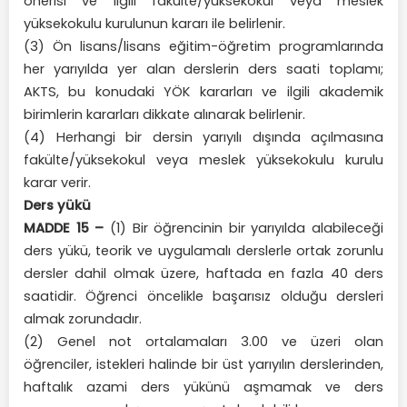
önerisi ve ilgili fakülte/yüksekokul veya meslek
yüksekokulu kurulunun kararı ile belirlenir.
(3) Ön lisans/lisans eğitim-öğretim programlarında
her yarıyılda yer alan derslerin ders saati toplamı;
AKTS, bu konudaki YÖK kararları ve ilgili akademik
birimlerin kararları dikkate alınarak belirlenir.
(4) Herhangi bir dersin yarıyılı dışında açılmasına
fakülte/yüksekokul veya meslek yüksekokulu kurulu
karar verir.
Ders yükü
MADDE 15 –
(1) Bir öğrencinin bir yarıyılda alabileceği
ders yükü, teorik ve uygulamalı derslerle ortak zorunlu
dersler dahil olmak üzere, haftada en fazla 40 ders
saatidir. Öğrenci öncelikle başarısız olduğu dersleri
almak zorundadır.
(2) Genel not ortalamaları 3.00 ve üzeri olan
öğrenciler, istekleri halinde bir üst yarıyılın derslerinden,
haftalık azami ders yükünü aşmamak ve ders