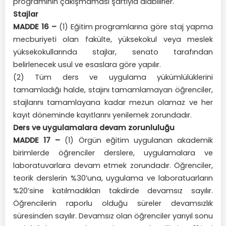
programının çakışmaması şartıyla alabilirler.
Stajlar
MADDE 16 –
(1) Eğitim programlarına göre staj yapma
mecburiyeti olan fakülte, yüksekokul veya meslek
yüksekokullarında stajlar, senato tarafından
belirlenecek usul ve esaslara göre yapılır.
(2) Tüm ders ve uygulama yükümlülüklerini
tamamladığı halde, stajını tamamlamayan öğrenciler,
stajlarını tamamlayana kadar mezun olamaz ve her
kayıt döneminde kayıtlarını yenilemek zorundadır.
Ders ve uygulamalara devam zorunluluğu
MADDE 17 –
(1) Örgün eğitim uygulanan akademik
birimlerde öğrenciler derslere, uygulamalara ve
laboratuvarlara devam etmek zorundadır. Öğrenciler,
teorik derslerin %30’una, uygulama ve laboratuarların
%20’sine katılmadıkları takdirde devamsız sayılır.
Öğrencilerin raporlu olduğu süreler devamsızlık
süresinden sayılır. Devamsız olan öğrenciler yarıyıl sonu