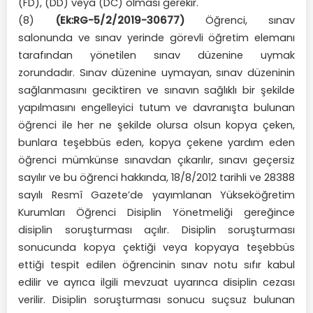
(FD), (DD) veya (DC) olması gerekir.
(8)
(Ek:RG-5/2/2019-30677)
Öğrenci, sınav
salonunda ve sınav yerinde görevli öğretim elemanı
tarafından yönetilen sınav düzenine uymak
zorundadır. Sınav düzenine uymayan, sınav düzeninin
sağlanmasını geciktiren ve sınavın sağlıklı bir şekilde
yapılmasını engelleyici tutum ve davranışta bulunan
öğrenci ile her ne şekilde olursa olsun kopya çeken,
bunlara teşebbüs eden, kopya çekene yardım eden
öğrenci mümkünse sınavdan çıkarılır, sınavı geçersiz
sayılır ve bu öğrenci hakkında, 18/8/2012 tarihli ve 28388
sayılı Resmî Gazete’de yayımlanan Yükseköğretim
Kurumları Öğrenci Disiplin Yönetmeliği gereğince
disiplin soruşturması açılır. Disiplin soruşturması
sonucunda kopya çektiği veya kopyaya teşebbüs
ettiği tespit edilen öğrencinin sınav notu sıfır kabul
edilir ve ayrıca ilgili mevzuat uyarınca disiplin cezası
verilir. Disiplin soruşturması sonucu suçsuz bulunan