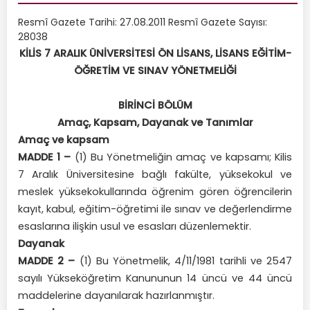
Resmî Gazete Tarihi: 27.08.2011 Resmî Gazete Sayısı:
28038
KİLİS 7 ARALIK ÜNİVERSİTESİ ÖN LİSANS, LİSANS EĞİTİM-
ÖĞRETİM VE SINAV YÖNETMELİĞİ
BİRİNCİ BÖLÜM
Amaç, Kapsam, Dayanak ve Tanımlar
Amaç ve kapsam
MADDE 1 –
(1) Bu Yönetmeliğin amaç ve kapsamı; Kilis
7 Aralık Üniversitesine bağlı fakülte, yüksekokul ve
meslek yüksekokullarında öğrenim gören öğrencilerin
kayıt, kabul, eğitim-öğretimi ile sınav ve değerlendirme
esaslarına ilişkin usul ve esasları düzenlemektir.
Dayanak
MADDE 2 –
(1) Bu Yönetmelik, 4/11/1981 tarihli ve 2547
sayılı Yükseköğretim Kanununun 14 üncü ve 44 üncü
maddelerine dayanılarak hazırlanmıştır.