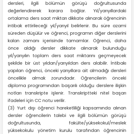
dersleri, ilgili bölümün görüşü doğrultusunda
değerlendirerek karara bağlar. Yıl/yarıyıllardaki
ortalama ders saat miktarı dikkate alınarak öğrencinin
intibak ettirileceği yıl/yarıyıl belirlenir. Bu süre azami
süreden düşülür ve öğrenci, programın diğer derslerini
kalan zamanı içerisinde tamamlar. Öğrenci, daha
önce aldığı dersler dikkate alınarak bulunduğu
yıl/yarıyılın toplam ders saat miktarını geçmeyecek
şekilde bir üst yıldan/yarıyıldan ders alabilir. İntibakı
yapılan öğrenci, önceki yarıyıllara ait almadığı dersleri
öncelikle almak zorundadır. Öğrencilerin önceki
diploma programından başarılı olduğu derslere ilişkin
notları transkripte işlenir. Transkriptteki nitel başarı
ifadeleri için CC notu verilir.
(3) Yurt dışı öğrenci hareketliliği kapsamında alınan
dersler öğrencilerin talebi ve ilgili bölümün görüşü
doğrultusunda, fakülte/yüksekokul/meslek
yüksekokulu yönetim kurulu tarafından öğrencinin