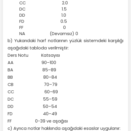
CC 2.0
DC 1.5
DD 1.0
FD 0.5
FF 0
NA (Devamsız) 0
b) Yukarıdaki harf notlarının yüzlük sistemdeki karşılığı
aşağıdaki tabloda verilmiştir:
Ders Notu
Katsayısı
AA 90–100
BA 85–89
BB 80–84
CB 70–79
CC 60–69
DC 55–59
DD 50–54
FD 40–49
FF 0-39 ve aşağısı
c) Ayrıca notlar hakkında aşağıdaki esaslar uygulanır: