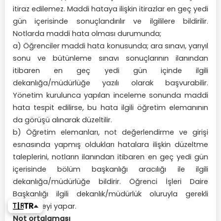
itiraz edilemez. Maddi hataya ilişkin itirazlar en geç yedi
gün içerisinde sonuçlandırılır ve ilgililere bildirilir.
Notlarda maddi hata olması durumunda;
a) Öğrenciler maddi hata konusunda; ara sınavı, yarıyıl
sonu ve bütünleme sınavı sonuçlarının ilanından
itibaren en geç yedi gün içinde ilgili
dekanlığa/müdürlüğe yazılı olarak başvurabilir.
Yönetim kurulunca yapılan inceleme sonunda maddi
hata tespit edilirse, bu hata ilgili öğretim elemanının
da görüşü alınarak düzeltilir.
b) Öğretim elemanları, not değerlendirme ve girişi
esnasında yapmış oldukları hatalara ilişkin düzeltme
taleplerini, notların ilanından itibaren en geç yedi gün
içerisinde bölüm başkanlığı aracılığı ile ilgili
dekanlığa/müdürlüğe bildirir. Öğrenci İşleri Daire
Başkanlığı ilgili dekanlık/müdürlük oluruyla gerekli
🇹🇷
TR
düzeltmeyi yapar.
Not ortalaması