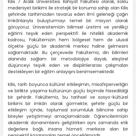
Kilis 7 Aralık Üniversitesi İlahiyat Fakültesi olarak, köklü
medeniyet birikimi ile stratejik bir konuma sahip olan Kilis
şehrinde tarihimizden tevarüs eden ilmî geleneği çağın
imkânlarıyla buluşturmayı temel bir misyon olarak
görüyoruz. Üniversitemizin bilimsel üretimi ve yenilikçi
eğitimi teşvik eden perspektifi ile nitelikli akademik
kadrosu, Fakültemizin hem bölgesel hem de ulusal
ölçekte güçlü bir akademik merkez haline gelmesini
sağlamaktadır. Bu çerçevede Fakültemiz, din bilimleri
alanında sağlam bir metodolojiye dayalı, eleştirel
düşünceyi teşvik eden ve disiplinlerarası çalışmaları
destekleyen bir eğitim anlayışını benimsemektedir.
Kilis, tarih boyunca kültürel etkileşimin, misafirperverliğin
ve birlikte yaşama kültürünün güçlü biçimde hissedildiği
bir şehirdir. Fakültemiz, bu tarihsel ve sosyo-kültürel
birikimi bir imkân olarak görmekte; şehirle güçlü bir
etkileşim içinde, toplumsal sorumluluk bilincine sahip
bireyler yetiştirmeyi amaçlamaktadır. Öğrencilerimizin
akademik donanımlarını geliştirirken aynı zamanda etik
değerlere bağlı, insana hizmeti merkeze alan bir
perspektif kazanmaları temel önceliğimizdir.